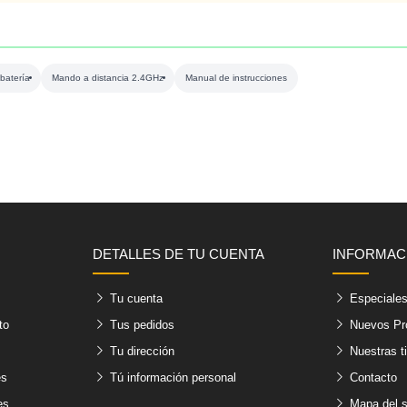
batería
Mando a distancia 2.4GHz
Manual de instrucciones
DETALLES DE TU CUENTA
INFORMAC
Tu cuenta
Especiale
to
Tus pedidos
Nuevos Pr
Tu dirección
Nuestras t
es
Tú información personal
Contacto
es
Mapa del s