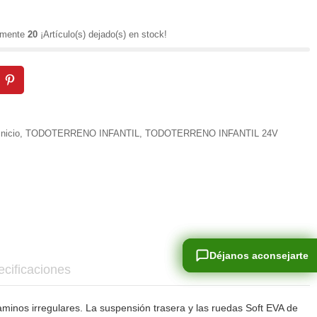
lamente
20
¡Artículo(s) dejado(s) en stock!
Inicio
,
TODOTERRENO INFANTIL
,
TODOTERRENO INFANTIL 24V
Déjanos aconsejarte
Déjanos aconsejarte
cificaciones
aminos irregulares. La suspensión trasera y las ruedas Soft EVA de