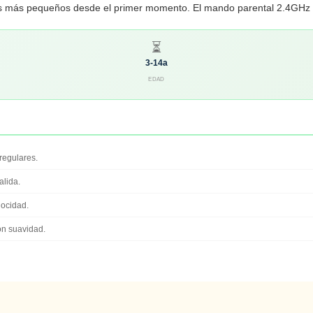
os más pequeños desde el primer momento. El mando parental 2.4GHz t
⏳
3-14a
EDAD
regulares.
alida.
ocidad.
on suavidad.