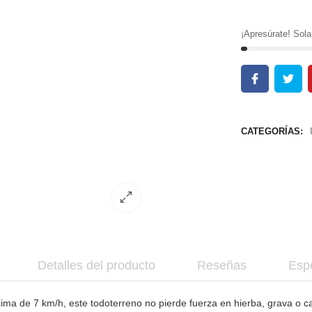
¡Apresúrate! So
CATEGORÍAS:
Detalles del producto
Reseñas
Espe
ima de 7 km/h, este todoterreno no pierde fuerza en hierba, grava o c