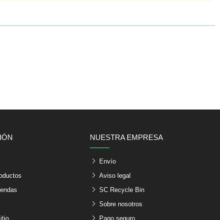
IÓN
NUESTRA EMPRESA
s
Envío
oductos
Aviso legal
iendas
SC Recycle Bin
Sobre nosotros
itio
Pago seguro