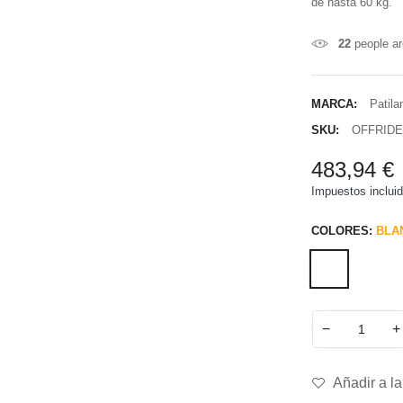
de hasta 60 kg.
22
people ar
MARCA:
Patila
SKU:
OFFRIDE
483,94 €
Impuestos inclui
COLORES:
BLA
−
+
Añadir a la