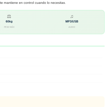
e mantiene en control cuando lo necesitas.
⚖
♫
60kg
MP3/USB
PESO MÁX
AUDIO