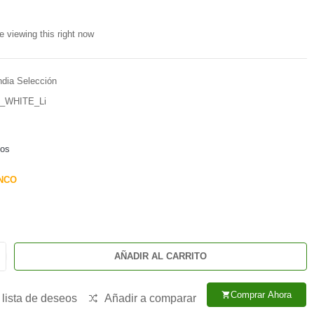
e viewing this right now
ndia Selección
_WHITE_Li
dos
NCO
AÑADIR AL CARRITO
Comprar Ahora
shopping_cart
 lista de deseos
Añadir a comparar