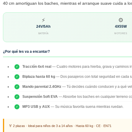
40 cm amortiguan los baches, mientras el arranque suave cuida a l
⚡
⚙
24V/5Ah
4X55W
BATERÍA
MOTORES
¿Por qué les va a encantar?
Tracción 4x4 real
— Cuatro motores para hierba, grava y caminos ir
Biplaza hasta 60 kg
— Dos pasajeros con total seguridad en cada s
Mando parental 2.4GHz
— Tú decides cuándo conducen y a qué vel
Suspensión Soft EVA
— Absorbe los baches en cualquier terreno c
MP3 USB y AUX
— Su música favorita suena mientras ruedan.
🏅 2 plazas · Ideal para niños de 3 a 14 años · Hasta 60 kg · CE · EN71