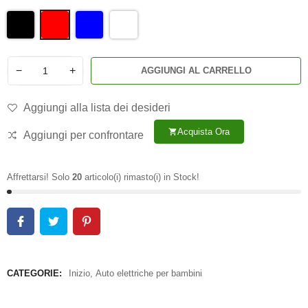
−
+
AGGIUNGI AL CARRELLO
Aggiungi alla lista dei desideri
Acquista Ora
shopping_cart
Aggiungi per confrontare
Affrettarsi! Solo
20
articolo(i) rimasto(i) in Stock!
CATEGORIE:
Inizio
,
Auto elettriche per bambini