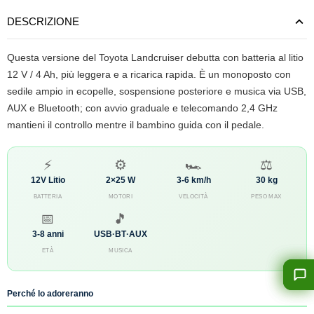
DESCRIZIONE
Questa versione del Toyota Landcruiser debutta con batteria al litio
12 V / 4 Ah, più leggera e a ricarica rapida. È un monoposto con
sedile ampio in ecopelle, sospensione posteriore e musica via USB,
AUX e Bluetooth; con avvio graduale e telecomando 2,4 GHz
mantieni il controllo mentre il bambino guida con il pedale.
⚡
⚙️
🏎️
⚖️
12V Litio
2×25 W
3-6 km/h
30 kg
BATTERIA
MOTORI
VELOCITÀ
PESO MAX
📅
🎵
3-8 anni
USB·BT·AUX
ETÀ
MUSICA
Perché lo adoreranno