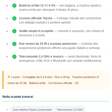
Batteria al litio 12 V / 4 Ah
— più leggera, a ricarica rapida e
scarica lenta per allungare il tempo di gioco.
Licenza ufficiale Toyota
— il design robusto del Landcruiser
con dettagli realistici e portiere apribili.
Sedile ampio in ecopelle
— comodo e spazioso, con cintura di
sicurezza a 3 punti.
Due motori da 25 W a trazione posteriore
— insieme alla
sospensione posteriore offrono una guida stabile e comoda.
Telecomando 2,4 GHz e musica
— avvio illuminato, freno di
emergenza, USB, AUX e Bluetooth con volante multifunzione.
🏅 1 posto · Consigliato da 3 a 8 anni · Fino a 30 kg · Trazione posteriore (2
motori da 25 W) · Batteria al litio · Con licenza ufficiale · CE
Nella scatola troverai
Auto elettrica Toyota Landcruiser
Telecomando 2,4 GHz