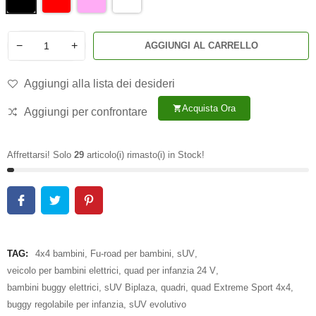
−
+
AGGIUNGI AL CARRELLO
Aggiungi alla lista dei desideri
Acquista Ora
shopping_cart
Aggiungi per confrontare
Affrettarsi! Solo
29
articolo(i) rimasto(i) in Stock!
TAG:
4x4 bambini
,
Fu-road per bambini
,
sUV
,
veicolo per bambini elettrici
,
quad per infanzia 24 V
,
bambini buggy elettrici
,
sUV Biplaza
,
quadri
,
quad Extreme Sport 4x4
,
buggy regolabile per infanzia
,
sUV evolutivo