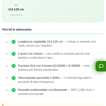
↔
114-128 cm
LUNGHEZZA
Perché lo adoreranno
Lunghezza regolabile 114-128 cm
— il telaio si estende così
l'auto cresce con i bambini.
2 posti con cinture
— due sedili in ecopelle perché due
bambini condividano il giro.
Trazione 4x4 con 4 motori (2×200W + 2×280W)
— vera
potenza per terreni impegnativi.
Telecomando parentale 2.4GHz
— 3 velocità regolabili e
pulsante di stop emergenza.
Pannello multimediale con Bluetooth
— MP3, USB, AUX e
melodie precaricate.