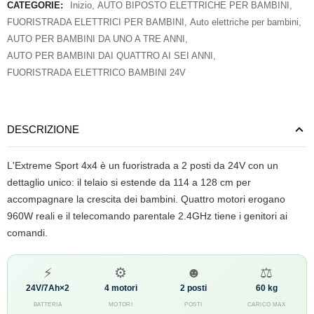
CATEGORIE:
Inizio
,
AUTO BIPOSTO ELETTRICHE PER BAMBINI
,
FUORISTRADA ELETTRICI PER BAMBINI
,
Auto elettriche per bambini
,
AUTO PER BAMBINI DA UNO A TRE ANNI
,
AUTO PER BAMBINI DAI QUATTRO AI SEI ANNI
,
FUORISTRADA ELETTRICO BAMBINI 24V
DESCRIZIONE
L'Extreme Sport 4x4 è un fuoristrada a 2 posti da 24V con un
dettaglio unico: il telaio si estende da 114 a 128 cm per
accompagnare la crescita dei bambini. Quattro motori erogano
960W reali e il telecomando parentale 2.4GHz tiene i genitori ai
comandi.
⚡
⚙
☻
⚖
24V/7Ah×2
4 motori
2 posti
60 kg
BATTERIA
MOTORI
POSTI
CARICO MAX