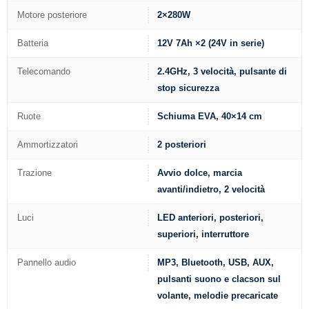
Motore posteriore
2×280W
Batteria
12V 7Ah ×2 (24V in serie)
Telecomando
2.4GHz, 3 velocità, pulsante di
stop sicurezza
Ruote
Schiuma EVA, 40×14 cm
Ammortizzatori
2 posteriori
Trazione
Avvio dolce, marcia
avanti/indietro, 2 velocità
Luci
LED anteriori, posteriori,
superiori, interruttore
Pannello audio
MP3, Bluetooth, USB, AUX,
pulsanti suono e clacson sul
volante, melodie precaricate