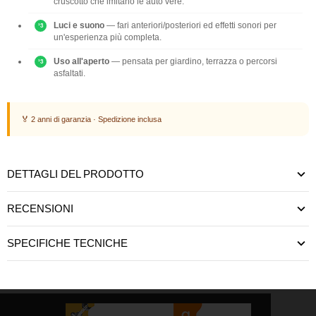
cruscotto che imitano le auto vere.
Luci e suono
— fari anteriori/posteriori ed effetti sonori per
un'esperienza più completa.
Uso all'aperto
— pensata per giardino, terrazza o percorsi
asfaltati.
🏅 2 anni di garanzia · Spedizione inclusa
DETTAGLI DEL PRODOTTO
RECENSIONI
SPECIFICHE TECNICHE