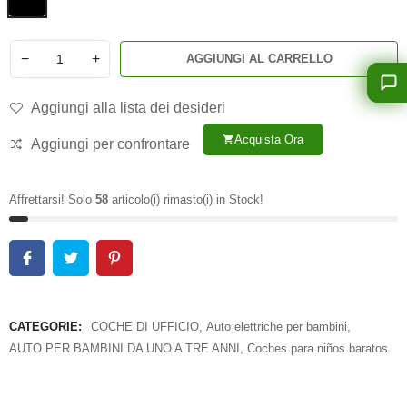
−
+
AGGIUNGI AL CARRELLO
Aggiungi alla lista dei desideri
Acquista Ora
shopping_cart
Aggiungi per confrontare
Affrettarsi! Solo
58
articolo(i) rimasto(i) in Stock!
CATEGORIE:
COCHE DI UFFICIO
,
Auto elettriche per bambini
,
AUTO PER BAMBINI DA UNO A TRE ANNI
,
Coches para niños baratos