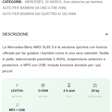
CATEGORIE:
MERCEDES
,
DI MARCA
,
Auto elettriche per bambini
,
AUTO PER BAMBINI DA UNO A TRE ANNI
,
AUTO PER BAMBINI DAI QUATTRO AI SEI ANNI
DESCRIZIONE
La Mercedes-Benz AMG SL65 S è la versione sportiva con licenza
ufficiale per far guidare i bambini come in una vera cabriolet. Sedile
in pelle, telecomando parentale 2.4GHz, sospensione anteriore e
posteriore, e MP3 con USB. Include funzione dondolo per i più
piccoli.
⚡
⚙
⏳
⚖
12V/7Ah
2×35W
2-5 anni
30 kg
BATTERIA
MOTORI
ETÀ
CARICO MAX
♫
MP3 + USB