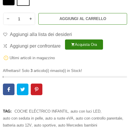
−
+
AGGIUNGI AL CARRELLO
Aggiungi alla lista dei desideri
Acquista Ora
shopping_cart
Aggiungi per confrontare
Ultimi articoli in magazzino
Affrettarsi! Solo
3
articolo(i) rimasto(i) in Stock!
TAG:
COCHE ELÉCTRICO INFANTIL
,
auto con luci LED
,
auto con seduta in pelle
,
auto a ruote eVA
,
auto con controllo parentale
,
batteria auto 12V
,
auto sportive
,
auto Mercedes bambini