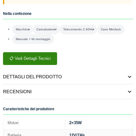
Nella confezione
Macchina
Caricabatterie
Telecomando 2.4GHz
Cavo MiniJack
Manuale + kit montaggio
📋 Vedi Dettagli Tecnici
DETTAGLI DEL PRODOTTO
RECENSIONI
Caratteristiche del produttore
Motori
2×35W
Batteria
12V/7Ah