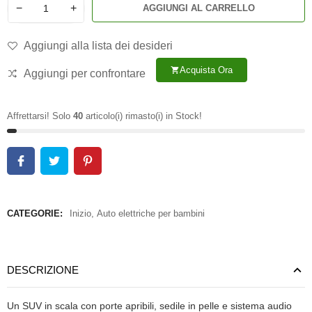
−
+
AGGIUNGI AL CARRELLO
Aggiungi alla lista dei desideri
Acquista Ora
shopping_cart
Aggiungi per confrontare
Affrettarsi! Solo
40
articolo(i) rimasto(i) in Stock!
CATEGORIE:
Inizio
,
Auto elettriche per bambini
DESCRIZIONE
Un SUV in scala con porte apribili, sedile in pelle e sistema audio