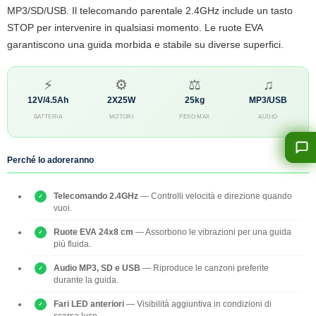
MP3/SD/USB. Il telecomando parentale 2.4GHz include un tasto
STOP per intervenire in qualsiasi momento. Le ruote EVA
garantiscono una guida morbida e stabile su diverse superfici.
⚡
⚙
⚖
♫
12V/4.5Ah
2X25W
25kg
MP3/USB
BATTERIA
MOTORI
PESO MAX
AUDIO
Perché lo adoreranno
Telecomando 2.4GHz
— Controlli velocità e direzione quando
vuoi.
Ruote EVA 24x8 cm
— Assorbono le vibrazioni per una guida
più fluida.
Audio MP3, SD e USB
— Riproduce le canzoni preferite
durante la guida.
Fari LED anteriori
— Visibilità aggiuntiva in condizioni di
scarsa luce.