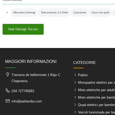
Mercedes Unimog
Telecomando 2.4 GHz
Caricatore
Cavo mini jack
Vedi Dettagli Tecnici
MAGGIORI INFORMAZIONI
CATEGORIE
Travesía de bellomonte 1 Bajo C
Pattini
Chapinería
Monopattini elettrici per a
Moto elettriche per adulti
034 727745683
Moto elettriche per bamb
info@patilandia.com
Quad elettrici per bambin
Veicoli fuoristrada per b