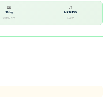
⚖
♫
30 kg
MP3/USB
CARICO MAX
AUDIO