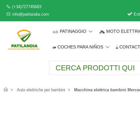
(+34)727745683
info@patilandia.com
Ent
PATINAGGIO
MOTO ELETTR
COCHES PARA NIÑOS
CONTAC
Auto elettriche per bambini
Macchina elettrica bambini Merc