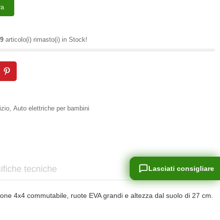
ra
9
articolo(i) rimasto(i) in Stock!
izio
,
Auto elettriche per bambini
ifiche tecniche
Lasciati consigliare
Lasciati consigliare
zione 4x4 commutabile, ruote EVA grandi e altezza dal suolo di 27 cm.