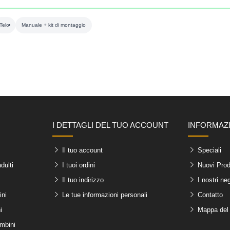
Telo
Manuale + kit di montaggio
I DETTAGLI DEL TUO ACCOUNT
INFORMAZ
Il tuo account
Speciali
dulti
I tuoi ordini
Nuovi Prod
Il tuo indirizzo
I nostri ne
ini
Le tue informazioni personali
Contatto
i
Mappa del 
ambini