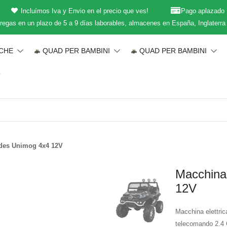
Incluímos Iva y Envio en el precio que ves!
Pago aplazado
regas en un plazo de 5 a 9 días laborables, almacenes en España, Inglaterra
ICHE
QUAD PER BAMBINI
QUAD PER BAMBINI
T
edes Unimog 4x4 12V
Macchina
12V
Macchina elettri
telecomando 2.4 