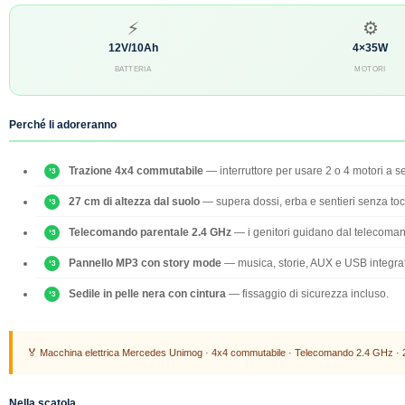
⚡
⚙
12V/10Ah
4×35W
BATTERIA
MOTORI
Perché li adoreranno
Trazione 4x4 commutabile
— interruttore per usare 2 o 4 motori a s
27 cm di altezza dal suolo
— supera dossi, erba e sentieri senza toc
Telecomando parentale 2.4 GHz
— i genitori guidano dal telecoma
Pannello MP3 con story mode
— musica, storie, AUX e USB integrat
Sedile in pelle nera con cintura
— fissaggio di sicurezza incluso.
🏅 Macchina elettrica Mercedes Unimog · 4x4 commutabile · Telecomando 2.4 GHz · 2
Nella scatola