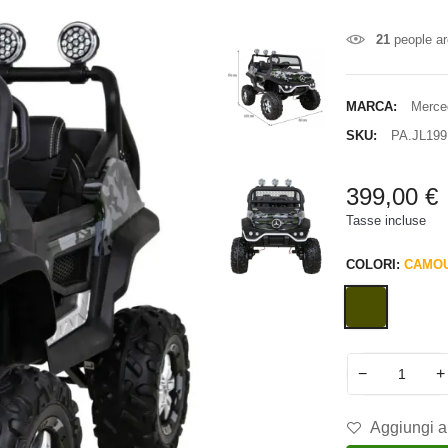
21
people ar
MARCA:
Merce
SKU:
PA.JL19
399,00 €
Tasse incluse
COLORI:
CAMO
−
+
Aggiungi al