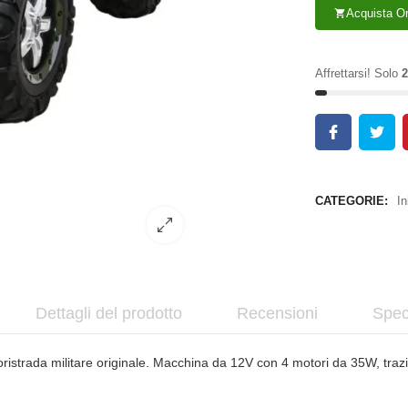
Acquista O
shopping_cart
Affrettarsi! Solo
2
CATEGORIE:
In
Dettagli del prodotto
Recensioni
Spec
oristrada militare originale. Macchina da 12V con 4 motori da 35W, tra