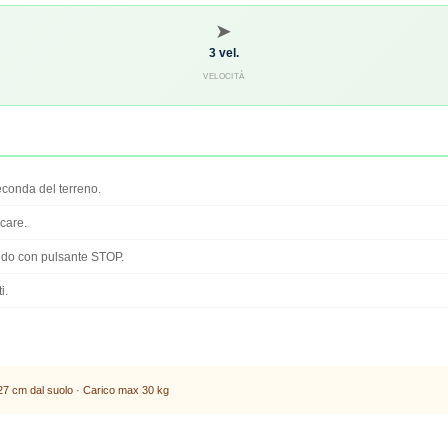
➤
3 vel.
VELOCITÀ
econda del terreno.
care.
ndo con pulsante STOP.
i.
7 cm dal suolo · Carico max 30 kg