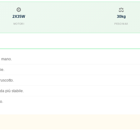
⚙
⚖
2X35W
30kg
MOTORI
PESO MAX
di mano.
ie.
uscotto.
a più stabile.
o.