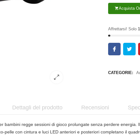
Acquista O
shopping_cart
Affrettarsi! Solo
1
CATEGORIE:
Au
Dettagli del prodotto
Recensioni
Spec
er bambini regge sessioni di gioco prolungate senza perdere energia. I
o-pelle con cintura e luci LED anteriori e posteriori completano il quadr