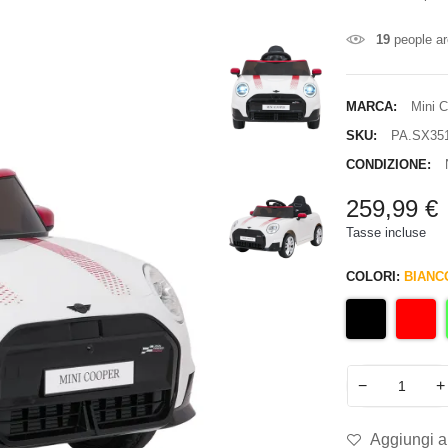
19
people ar
MARCA:
Mini 
SKU:
PA.SX35
CONDIZIONE:
259,99 €
Tasse incluse
COLORI:
BIANC
−
+
Aggiungi al