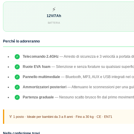
⚡
12V/7Ah
BATTERIA
Perché lo adoreranno
Telecomando 2.4GHz
— Arresto di sicurezza e 3 velocità a portata 
Ruote EVA foam
— Silenziose e senza forature su qualsiasi superfic
Pannello multimediale
— Bluetooth, MP3, AUX e USB integrati nel cr
Ammortizzatori posteriori
— Attenuano le sconnessioni per una guid
Partenza graduale
— Nessuno scatto brusco fin dal primo moviment
🏅 1 posto · Ideale per bambini da 3 a 8 anni · Fino a 30 kg · CE · EN71
Nella confezione trovi