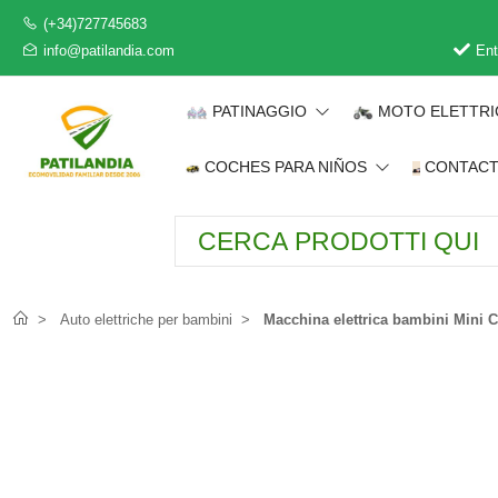
(+34)727745683
info@patilandia.com
Ent
PATINAGGIO
MOTO ELETTR
COCHES PARA NIÑOS
CONTAC
Auto elettriche per bambini
Macchina elettrica bambini Mini