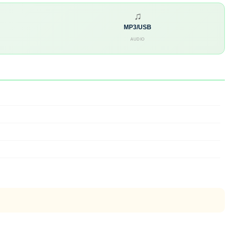
♫
MP3/USB
AUDIO