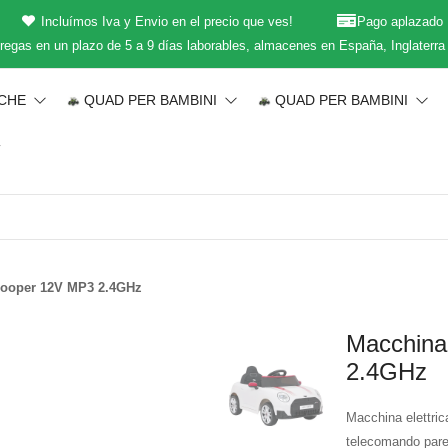
Incluímos Iva y Envio en el precio que ves!
Pago aplazado
regas en un plazo de 5 a 9 días laborables, almacenes en España, Inglaterra
ICHE
QUAD PER BAMBINI
QUAD PER BAMBINI
T
 Cooper 12V MP3 2.4GHz
Macchina 
2.4GHz
Macchina elettri
telecomando pare