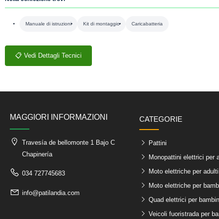
Manuale di istruzioni
Kit di montaggio
Caricabatteria
📋 Vedi Dettagli Tecnici
MAGGIORI INFORMAZIONI
CATEGORIE
Travesía de bellomonte 1 Bajo C
Pattini
Chapinería
Monopattini elettrici per a
Moto elettriche per adulti
034 727745683
Moto elettriche per bamb
info@patilandia.com
Quad elettrici per bambin
Veicoli fuoristrada per b