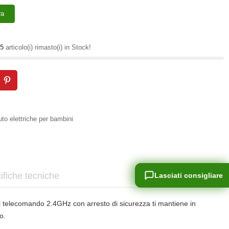
ra
5
articolo(i) rimasto(i) in Stock!
to elettriche per bambini
ifiche tecniche
Lasciati consigliare
Lasciati consigliare
l telecomando 2.4GHz con arresto di sicurezza ti mantiene in
o.