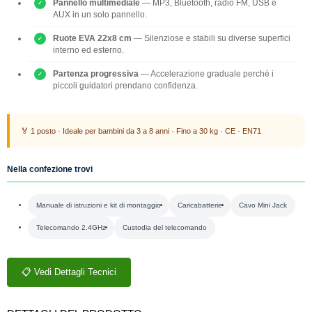
Pannello multimediale
— MP3, Bluetooth, radio FM, USB e
AUX in un solo pannello.
Ruote EVA 22x8 cm
— Silenziose e stabili su diverse superfici
interno ed esterno.
Partenza progressiva
— Accelerazione graduale perché i
piccoli guidatori prendano confidenza.
🏅 1 posto · Ideale per bambini da 3 a 8 anni · Fino a 30 kg · CE · EN71
Nella confezione trovi
Manuale di istruzioni e kit di montaggio
Caricabatterie
Cavo Mini Jack
Telecomando 2.4GHz
Custodia del telecomando
📋 Vedi Dettagli Tecnici