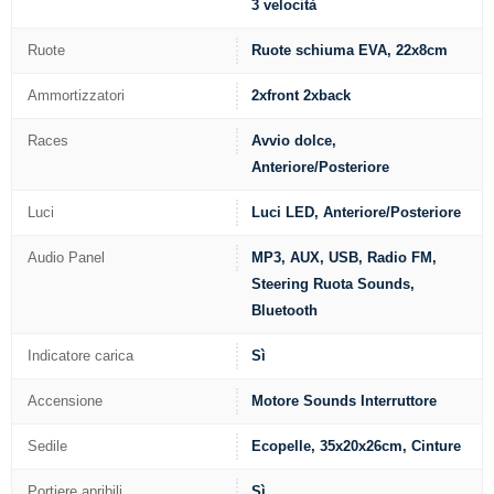
3 velocità
Ruote
Ruote schiuma EVA, 22x8cm
Ammortizzatori
2xfront 2xback
Races
Avvio dolce,
Anteriore/Posteriore
Luci
Luci LED, Anteriore/Posteriore
Audio Panel
MP3, AUX, USB, Radio FM,
Steering Ruota Sounds,
Bluetooth
Indicatore carica
Sì
Accensione
Motore Sounds Interruttore
Sedile
Ecopelle, 35x20x26cm, Cinture
Portiere apribili
Sì