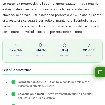
La partenza progressiva e i quattro ammortizzatori —due anteriori
e due posteriori— garantiscono una guida fluida e stabile su
qualsiasi superficie. Il telecomando parentale 2.4GHz con pulsante
di arresto di sicurezza ti permette di mantenere il controllo in ogni
momento. Portiere apribili, cintura di sicurezza e sedile in ecopelle
completano un veicolo costruito per resistere nel tempo.
⚡
⚙
⚖
♫
12V/7Ah
2X45W
30kg
MP3/USB
BATTERIA
MOTORI
PESO MAX
AUDIO
Perché lo adoreranno
Telecomando 2.4GHz
— Controllo genitoriale totale con
pulsante di arresto sicurezza.
Sospensioni 4 punti
— Ammortizzatori anteriori e posteriori
per una guida fluida e stabile.