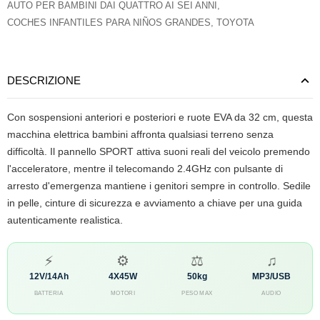
AUTO PER BAMBINI DAI QUATTRO AI SEI ANNI
,
COCHES INFANTILES PARA NIÑOS GRANDES
,
TOYOTA
DESCRIZIONE
Con sospensioni anteriori e posteriori e ruote EVA da 32 cm, questa
macchina elettrica bambini affronta qualsiasi terreno senza
difficoltà. Il pannello SPORT attiva suoni reali del veicolo premendo
l'acceleratore, mentre il telecomando 2.4GHz con pulsante di
arresto d'emergenza mantiene i genitori sempre in controllo. Sedile
in pelle, cinture di sicurezza e avviamento a chiave per una guida
autenticamente realistica.
⚡
⚙
⚖
♫
12V/14Ah
4X45W
50kg
MP3/USB
BATTERIA
MOTORI
PESO MAX
AUDIO