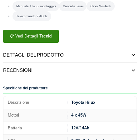
Manuale + kit di montaggio
Caricabatterie
Cavo MiniJack
Telecomando 2.4GHz
📋 Vedi Dettagli Tecnici
DETTAGLI DEL PRODOTTO
RECENSIONI
Specifiche del produttore
Descrizione
Toyota Hilux
Motori
4 x 45W
Batteria
12V/14Ah