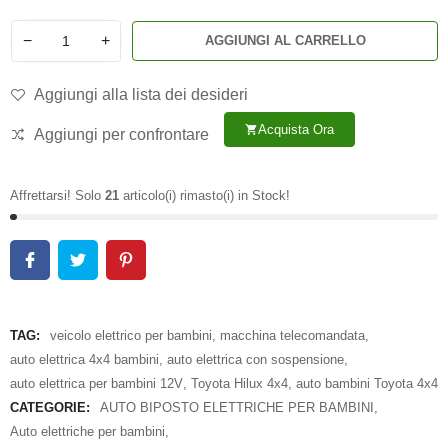
−
+
AGGIUNGI AL CARRELLO
Aggiungi alla lista dei desideri
Acquista Ora
shopping_cart
Aggiungi per confrontare
Affrettarsi! Solo
21
articolo(i) rimasto(i) in Stock!
TAG:
veicolo elettrico per bambini
,
macchina telecomandata
,
auto elettrica 4x4 bambini
,
auto elettrica con sospensione
,
auto elettrica per bambini 12V
,
Toyota Hilux 4x4
,
auto bambini Toyota 4x4
CATEGORIE:
AUTO BIPOSTO ELETTRICHE PER BAMBINI
,
Auto elettriche per bambini
,