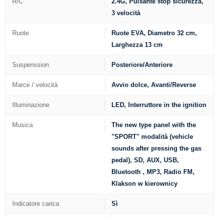
R/C
2.4G, Pulsante stop sicurezza,
3 velocità
Ruote
Ruote EVA, Diametro 32 cm,
Larghezza 13 cm
Suspenssion
Posteriore/Anteriore
Marce / velocità
Avvio dolce, Avanti/Reverse
Illuminazione
LED, Interruttore in the ignition
Musica
The new type panel with the
"SPORT" modalità (vehicle
sounds after pressing the gas
pedal), SD, AUX, USB,
Bluetooth , MP3, Radio FM,
Klakson w kierownicy
Indicatore carica
Sì