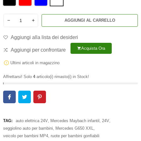
−
+
AGGIUNGI AL CARRELLO
Aggiungi alla lista dei desideri
Acquista Ora
shopping_cart
Aggiungi per confrontare
Ultimi articoli in magazzino
Affrettarsi! Solo
4
articolo(i) rimasto(i) in Stock!
TAG:
auto elettrica 24V
,
Mercedes Maybach infantil
,
24V
,
seggiolino auto per bambini
,
Mercedes G650 XXL
,
veicolo per bambini MP4
,
ruote per bambini gonfiabili