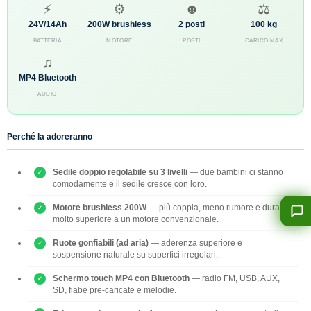
⚡
⚙
☻
⚖
24V/14Ah
200W brushless
2 posti
100 kg
BATTERIA
MOTORE
POSTI
CARICO MAX
♫
MP4 Bluetooth
AUDIO
Perché la adoreranno
Sedile doppio regolabile su 3 livelli
— due bambini ci stanno
comodamente e il sedile cresce con loro.
Motore brushless 200W
— più coppia, meno rumore e durata
molto superiore a un motore convenzionale.
Ruote gonfiabili (ad aria)
— aderenza superiore e
sospensione naturale su superfici irregolari.
Schermo touch MP4 con Bluetooth
— radio FM, USB, AUX,
SD, fiabe pre-caricate e melodie.