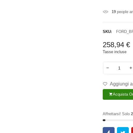
19
people ar
SKU:
FORD_B
258,94 €
Tasse incluse
−
+
Aggiungi al
Acquista O
shopping_cart
Affrettarsi! Solo
2