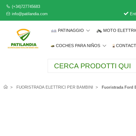
(+34)727745683
info@patilandia.com
Ent
PATINAGGIO
MOTO ELETTR
COCHES PARA NIÑOS
CONTAC
FUORISTRADA ELETTRICI PER BAMBINI
Fuoristrada Ford