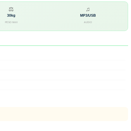
⚖
♫
30kg
MP3/USB
PESO MAX
AUDIO