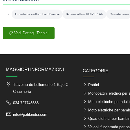
Fuoristrada elettrico Ford Bronco
Batteria al litio 10.8V 3.1Ah
Caricabatterie
📋 Vedi Dettagli Tecnici
MAGGIORI INFORMAZIONI
CATEGORIE
Travesía de bellomonte 1 Bajo C
Pattini
Chapinería
Monopattini elettrici per a
Moto elettriche per adulti
034 727745683
Moto elettriche per bamb
info@patilandia.com
Quad elettrici per bambin
Veicoli fuoristrada per b