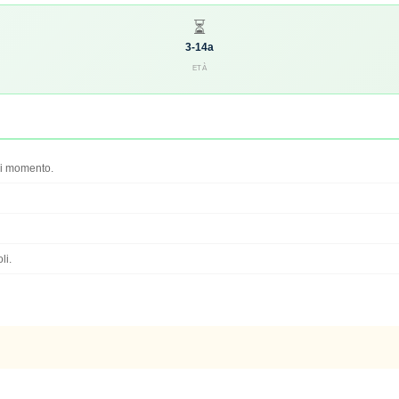
⏳
3-14a
ETÀ
ni momento.
li.