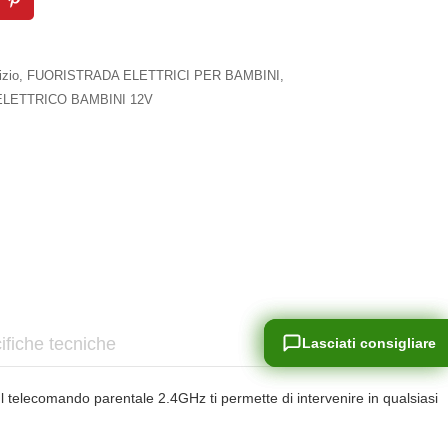
izio
,
FUORISTRADA ELETTRICI PER BAMBINI
,
LETTRICO BAMBINI 12V
ifiche tecniche
Lasciati consigliare
Lasciati consigliare
l telecomando parentale 2.4GHz ti permette di intervenire in qualsiasi