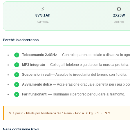
⚡
⚙
8V/3.1Ah
2X25W
BATTERIA
MOTORI
Perché lo adoreranno
Telecomando 2.4GHz
— Controllo parentale totale a distanza in og
MP3 integrato
— Collega il telefono e guida con la musica preferita.
Sospensioni reali
— Assorbe le irregolarità del terreno con fluidità.
Avviamento dolce
— Accelerazione graduale, perfetta per i più picco
Fari funzionanti
— Illuminano il percorso per guidare al tramonto.
🏅 1 posto · Ideale per bambini da 3 a 14 anni · Fino a 30 kg · CE · EN71
Nella confezione trovi