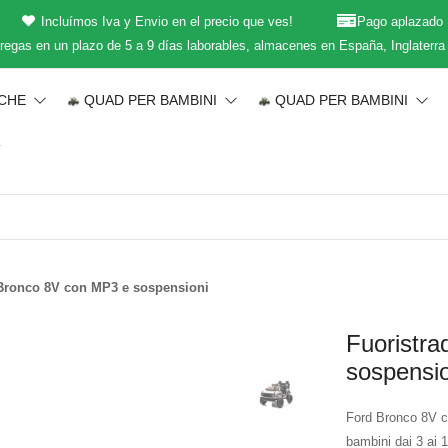
Incluímos Iva y Envio en el precio que ves!
Pago aplazado
regas en un plazo de 5 a 9 días laborables, almacenes en España, Inglaterra
ICHE
QUAD PER BAMBINI
QUAD PER BAMBINI
T
 Bronco 8V con MP3 e sospensioni
Fuoristr
sospensio
Ford Bronco 8V co
bambini dai 3 ai 1