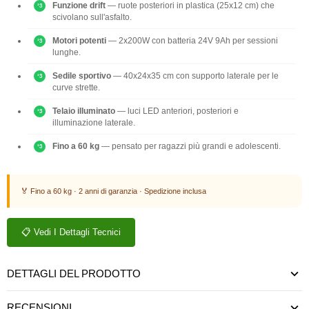
Funzione drift
— ruote posteriori in plastica (25x12 cm) che
scivolano sull'asfalto.
Motori potenti
— 2x200W con batteria 24V 9Ah per sessioni
lunghe.
Sedile sportivo
— 40x24x35 cm con supporto laterale per le
curve strette.
Telaio illuminato
— luci LED anteriori, posteriori e
illuminazione laterale.
Fino a 60 kg
— pensato per ragazzi più grandi e adolescenti.
🏅 Fino a 60 kg · 2 anni di garanzia · Spedizione inclusa
📋 Vedi I Dettagli Tecnici
DETTAGLI DEL PRODOTTO
RECENSIONI