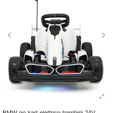
BMW go-kart elettrico bambini 24V