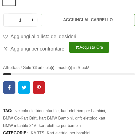
−
+
AGGIUNGI AL CARRELLO
Aggiungi alla lista dei desideri
Acquista Ora
shopping_cart
Aggiungi per confrontare
Affrettarsi! Solo
73
articolo(i) rimasto(i) in Stock!
TAG:
veicolo elettrico infantile
,
kart elettrico per bambini
,
BMW Go-Kart Drift
,
kart BMW Bambini
,
drift elettrico kart
,
BMW infantile 24V
,
kart elettrici per bambini
CATEGORIE:
KARTS
,
Kart elettrici per bambini