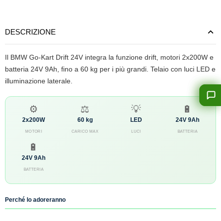
DESCRIZIONE
Il BMW Go-Kart Drift 24V integra la funzione drift, motori 2x200W e
batteria 24V 9Ah, fino a 60 kg per i più grandi. Telaio con luci LED e
illuminazione laterale.
⚙️
⚖️
💡
🔋
2x200W
60 kg
LED
24V 9Ah
MOTORI
CARICO MAX
LUCI
BATTERIA
🔋
24V 9Ah
BATTERIA
Perché lo adoreranno