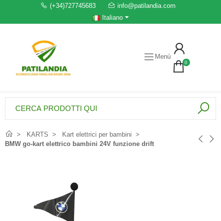
(+34)727745683
info@patilandia.com
Italiano
Menù
0
KARTS
Kart elettrici per bambini
BMW go-kart elettrico bambini 24V funzione drift