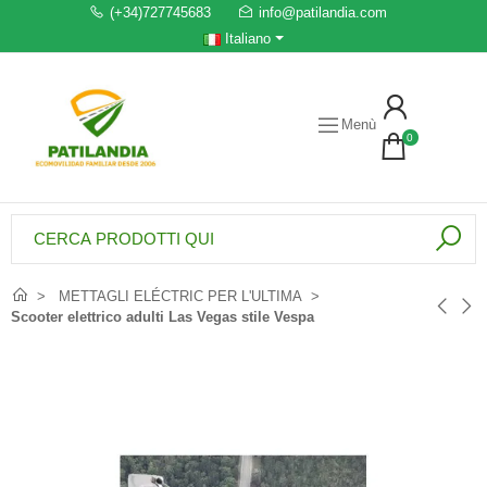
(+34)727745683
info@patilandia.com
Italiano
Menù
0
METTAGLI ELÉCTRIC PER L'ULTIMA
Scooter elettrico adulti Las Vegas stile Vespa