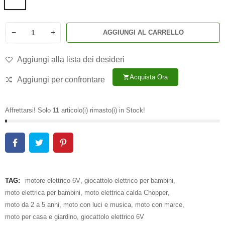
−
+
AGGIUNGI AL CARRELLO
Aggiungi alla lista dei desideri
Acquista Ora
shopping_cart
Aggiungi per confrontare
Affrettarsi! Solo
11
articolo(i) rimasto(i) in Stock!
TAG:
motore elettrico 6V
,
giocattolo elettrico per bambini
,
moto elettrica per bambini
,
moto elettrica calda Chopper
,
moto da 2 a 5 anni
,
moto con luci e musica
,
moto con marce
,
moto per casa e giardino
,
giocattolo elettrico 6V