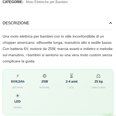
CATEGORIE:
Moto Elettriche per Bambini
DESCRIZIONE
Una moto elettrica per bambini con lo stile inconfondibile di un
chopper americano: silhouette lunga, manubrio alto e sedile basso.
Con batteria 6V, motore da 25W, marcia avanti e indietro e melodie
sul manubrio, i bambini si sentono su una vera moto custom senza
complicare la guida.
⚡
⚙
⏳
⚖
6V/4,5Ah
25W
2-4 anni
25 kg
BATTERIA
MOTORE
ETÀ
CARICO MAX
☀
LED
FANALE