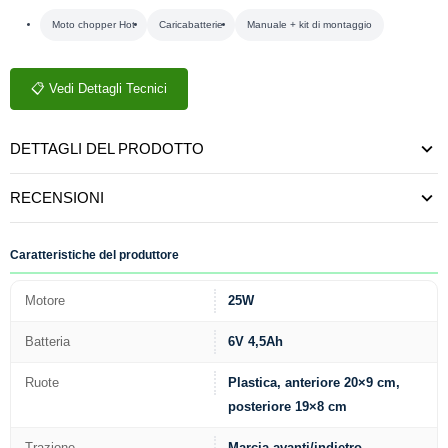
Moto chopper Hot
Caricabatterie
Manuale + kit di montaggio
📋 Vedi Dettagli Tecnici
DETTAGLI DEL PRODOTTO
RECENSIONI
Caratteristiche del produttore
Motore
25W
Batteria
6V 4,5Ah
Ruote
Plastica, anteriore 20×9 cm,
posteriore 19×8 cm
Trazione
Marcia avanti/indietro