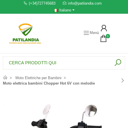
(+34)727745683
info@patilandia.com
Italiano
Menù
0
Moto Elettriche per Bambini
Moto elettrica bambini Chopper Hot 6V con melodie