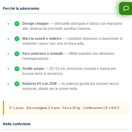
Perché la adoreranno
Design chopper
— silhouette allungata e bassa con manubrio
alto, diversa da una moto sportiva classica.
Marcia avanti e indietro
— i bambini imparano a manovrare in
entrambi i sensi, non solo in linea retta.
Faro anteriore e melodie
— effetti realistici che stimolano
l'immaginazione.
Sedile ampio
— 25×13 cm, posizione comoda e bassa per
toccare terra in sicurezza.
Batteria 6V con 25W
— la potenza giusta per iniziare senza
sorprese, ideale per le prime moto.
🏅 1 posto · Età consigliata 2-4 anni · Fino a 25 kg · Certificazione CE e EN71
Nella confezione