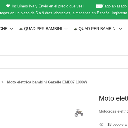
Incluímos Iva y Envio en el precio que ves!
Pago aplazado
regas en un plazo de 5 a 9 días laborables, almacenes en España, Inglaterra
ICHE
QUAD PER BAMBINI
QUAD PER BAMBINI
T
Moto elettrica bambini Gazelle EMD07 1000W
Moto ele
Motocross elettri
18
people ar