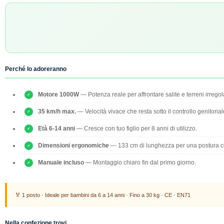
Perché lo adoreranno
Motore 1000W
— Potenza reale per affrontare salite e terreni irregola
35 km/h max.
— Velocità vivace che resta sotto il controllo genitorial
Età 6-14 anni
— Cresce con tuo figlio per 8 anni di utilizzo.
Dimensioni ergonomiche
— 133 cm di lunghezza per una postura cor
Manuale incluso
— Montaggio chiaro fin dal primo giorno.
🏅 1 posto · Ideale per bambini da 6 a 14 anni · Fino a 30 kg · CE · EN71
Nella confezione trovi