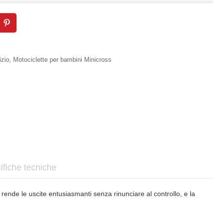
izio
,
Motociclette per bambini Minicross
ifiche tecniche
nde le uscite entusiasmanti senza rinunciare al controllo, e la