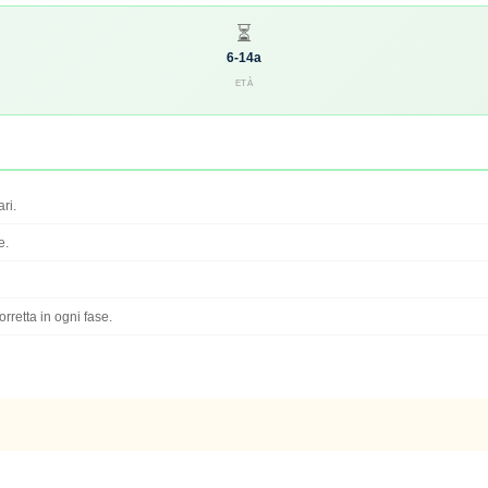
⏳
6-14a
ETÀ
ri.
e.
retta in ogni fase.