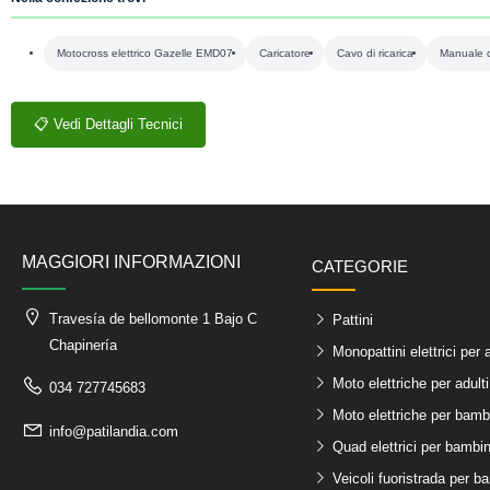
Motocross elettrico Gazelle EMD07
Caricatore
Cavo di ricarica
Manuale di
📋 Vedi Dettagli Tecnici
MAGGIORI INFORMAZIONI
CATEGORIE
Travesía de bellomonte 1 Bajo C
Pattini
Chapinería
Monopattini elettrici per a
Moto elettriche per adulti
034 727745683
Moto elettriche per bamb
info@patilandia.com
Quad elettrici per bambin
Veicoli fuoristrada per b