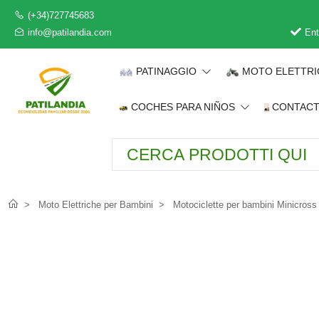
(+34)727745683
info@patilandia.com
Ent
PATINAGGIO
MOTO ELETTR
COCHES PARA NIÑOS
CONTAC
Moto Elettriche per Bambini
Motociclette per bambini Minicross