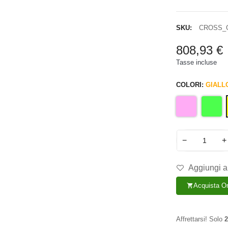
SKU:
CROSS_
808,93 €
Tasse incluse
COLORI:
GIALL
−
+
Aggiungi al
Acquista O
shopping_cart
Affrettarsi! Solo
2