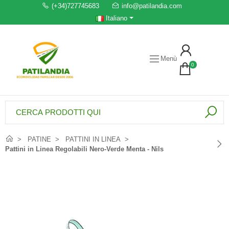
(+34)727745683
info@patilandia.com
Italiano
Menù
0
PATINE
PATTINI IN LINEA
Pattini in Linea Regolabili Nero-Verde Menta - Nils