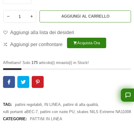
−
+
AGGIUNGI AL CARRELLO
Aggiungi alla lista dei desideri
Acquista Ora
shopping_cart
Aggiungi per confrontare
Affrettarsi! Solo
175
articolo(i) rimasto(i) in Stock!
TAG:
pattini regolabili
,
IN LINEA
,
pattini di alta qualità
,
rulli portanti aBEC-7
,
pattini con ruote PU
,
skates NILS Extreme NA11008
CATEGORIE:
PATTINI IN LINEA