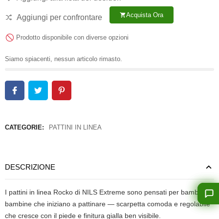
Acquista Ora
shopping_cart
Aggiungi per confrontare
Prodotto disponibile con diverse opzioni
Siamo spiacenti, nessun articolo rimasto.
CATEGORIE:
PATTINI IN LINEA
DESCRIZIONE
I pattini in linea Rocko di NILS Extreme sono pensati per bambini e
bambine che iniziano a pattinare — scarpetta comoda e regolabile
che cresce con il piede e finitura gialla ben visibile.