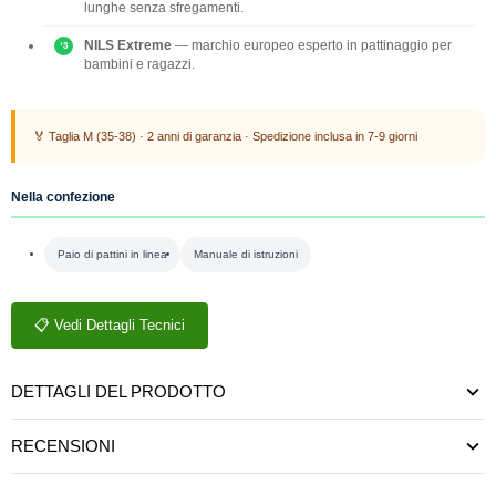
lunghe senza sfregamenti.
NILS Extreme
— marchio europeo esperto in pattinaggio per
bambini e ragazzi.
🏅 Taglia M (35-38) · 2 anni di garanzia · Spedizione inclusa in 7-9 giorni
Nella confezione
Paio di pattini in linea
Manuale di istruzioni
📋 Vedi Dettagli Tecnici
DETTAGLI DEL PRODOTTO
RECENSIONI