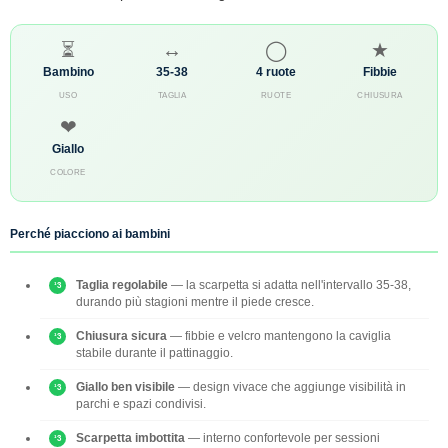
⏳
↔
◯
★
Bambino
35-38
4 ruote
Fibbie
USO
TAGLIA
RUOTE
CHIUSURA
❤
Giallo
COLORE
Perché piacciono ai bambini
Taglia regolabile
— la scarpetta si adatta nell'intervallo 35-38,
durando più stagioni mentre il piede cresce.
Chiusura sicura
— fibbie e velcro mantengono la caviglia
stabile durante il pattinaggio.
Giallo ben visibile
— design vivace che aggiunge visibilità in
parchi e spazi condivisi.
Scarpetta imbottita
— interno confortevole per sessioni