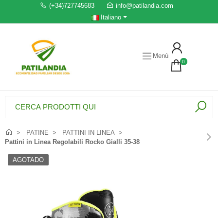
(+34)727745683
info@patilandia.com
Italiano
Menù
0
PATINE
PATTINI IN LINEA
Pattini in Linea Regolabili Rocko Gialli 35-38
AGOTADO