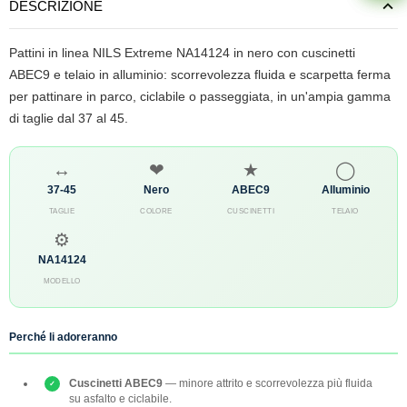
DESCRIZIONE
Pattini in linea NILS Extreme NA14124 in nero con cuscinetti
ABEC9 e telaio in alluminio: scorrevolezza fluida e scarpetta ferma
per pattinare in parco, ciclabile o passeggiata, in un'ampia gamma
di taglie dal 37 al 45.
↔
❤
★
◯
37-45
Nero
ABEC9
Alluminio
TAGLIE
COLORE
CUSCINETTI
TELAIO
⚙
NA14124
MODELLO
Perché li adoreranno
Cuscinetti ABEC9
— minore attrito e scorrevolezza più fluida
su asfalto e ciclabile.