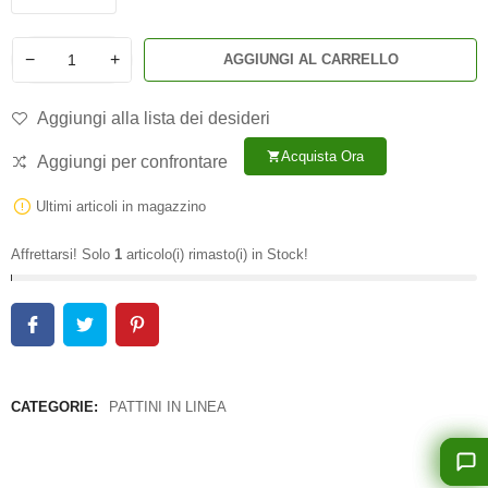
−
+
AGGIUNGI AL CARRELLO
Aggiungi alla lista dei desideri
Acquista Ora
shopping_cart
Aggiungi per confrontare
Ultimi articoli in magazzino
Affrettarsi! Solo
1
articolo(i) rimasto(i) in Stock!
CATEGORIE:
PATTINI IN LINEA