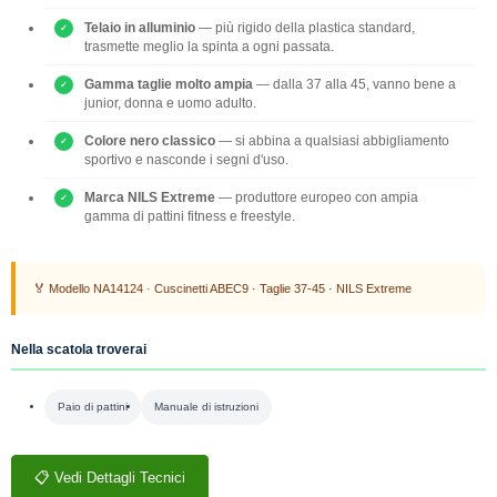
Telaio in alluminio
— più rigido della plastica standard,
trasmette meglio la spinta a ogni passata.
Gamma taglie molto ampia
— dalla 37 alla 45, vanno bene a
junior, donna e uomo adulto.
Colore nero classico
— si abbina a qualsiasi abbigliamento
sportivo e nasconde i segni d'uso.
Marca NILS Extreme
— produttore europeo con ampia
gamma di pattini fitness e freestyle.
🏅 Modello NA14124 · Cuscinetti ABEC9 · Taglie 37-45 · NILS Extreme
Nella scatola troverai
Paio di pattini
Manuale di istruzioni
📋 Vedi Dettagli Tecnici