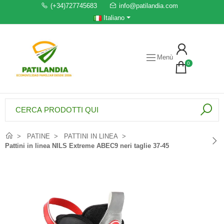
(+34)727745683
info@patilandia.com
Italiano
Menù
0
PATINE
PATTINI IN LINEA
Pattini in linea NILS Extreme ABEC9 neri taglie 37-45