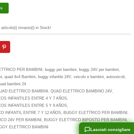
ra
articolo(i) rimasto(i) in Stock!
ETTRICO PER BAMBINI
,
buggy per bambini
,
buggy 24V per bambini
,
ni
,
quad 4x4 Bambini
,
buggy infantile 24V
,
veicolo e bambini
,
autoveicoli
,
uad bambini 24
UAD ELETTRICO BAMBINI
,
QUAD ELETTRICO BAMBINO 24V
,
OS INFANTILES ENTRE 4 Y 7 AÑOS
,
OS INFANTILES ENTRE 5 Y 9 AÑOS
,
O INFANTIL ENTRE 7 Y 12 AÑOS
,
BUGGY ELETTRICO PER BAMBINI
,
CO 24V PER BAMBINI
,
BUGGY ELETTRICO BIPOSTO PER BAMBINI
,
GGY ELETTRICO BAMBINI
Lasciati consigliare
Lasciati consigliare