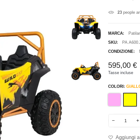
23
people ar
MARCA:
Patila
SKU:
PA.A600
CONDIZIONE:
595,00 €
Tasse incluse
COLORI:
GIALL
−
+
Aggiungi al