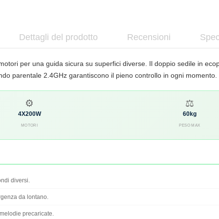
Dettagli del prodotto
Recensioni
Spec
ori per una guida sicura su superfici diverse. Il doppio sedile in ecop
mando parentale 2.4GHz garantiscono il pieno controllo in ogni momento.
⚙
⚖
4X200W
60kg
MOTORI
PESO MAX
ndi diversi.
rgenza da lontano.
melodie precaricate.