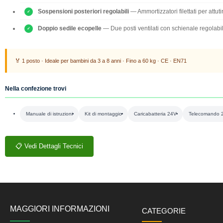
Sospensioni posteriori regolabili
— Ammortizzatori filettati per attutir
Doppio sedile ecopelle
— Due posti ventilati con schienale regolabile 
🏅 1 posto · Ideale per bambini da 3 a 8 anni · Fino a 60 kg · CE · EN71
Nella confezione trovi
Manuale di istruzioni
Kit di montaggio
Caricabatteria 24V
Telecomando 
📋 Vedi Dettagli Tecnici
MAGGIORI INFORMAZIONI
CATEGORIE