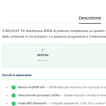
Descrizione
Il WILDCAT XX distribuisce 800W di potenza complessiva su quattro mot
dello schienale in tre posizioni. La partenza progressiva e il teleco
⚡
24V/7Ah
BATTERIA
Perché lo adoreranno
Motore 4×200W 24V
— 800W totali per muoversi con sicurezza su fo
Telecomando parentale 2.4GHz
— Gestite velocità e arresto di eme
Audio MP3 Bluetooth
— Collegate smartphone, USB, SD o usate le 