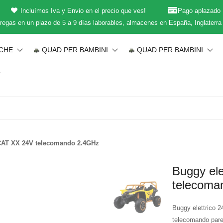
Incluímos Iva y Envio en el precio que ves!
Pago aplazado
regas en un plazo de 5 a 9 días laborables, almacenes en España, Inglaterra
ICHE
QUAD PER BAMBINI
QUAD PER BAMBINI
T
CAT XX 24V telecomando 2.4GHz
Buggy el
telecoma
Buggy elettrico 2
telecomando pare