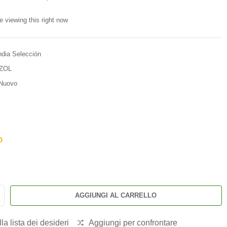
e viewing this right now
ndia Selección
.ZOL
Nuovo
O
AGGIUNGI AL CARRELLO
la lista dei desideri
Aggiungi per confrontare