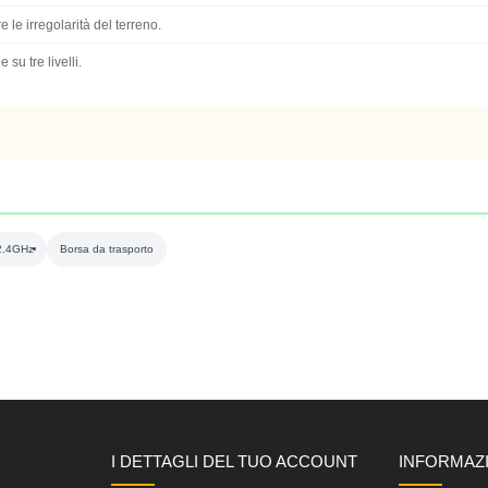
e le irregolarità del terreno.
su tre livelli.
2.4GHz
Borsa da trasporto
I DETTAGLI DEL TUO ACCOUNT
INFORMAZ