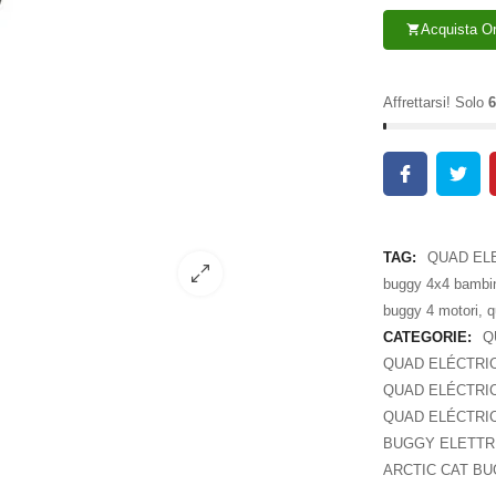
Acquista O
shopping_cart
Affrettarsi! Solo
6
TAG:
QUAD EL
buggy 4x4 bambi
buggy 4 motori
,
q
CATEGORIE:
Q
QUAD ELÉCTRIC
QUAD ELÉCTRIC
QUAD ELÉCTRIC
BUGGY ELETTRI
ARCTIC CAT BU