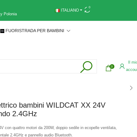
0
ITALIANO
 y Polonia
FUORISTRADA PER BAMBINI
Il mi
0
accou
ettrico bambini WILDCAT XX 24V
ndo 2.4GHz
4V con quattro motori da 200W, doppio sedile in ecopelle ventilata,
ntale 2.4GHz e pannello audio Bluetooth.