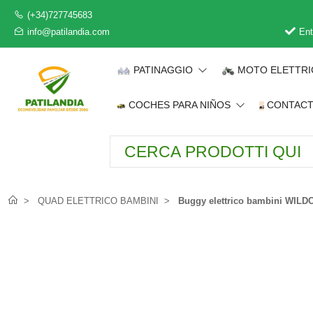
(+34)727745683
info@patilandia.com
Ent
PATINAGGIO
MOTO ELETTR
COCHES PARA NIÑOS
CONTAC
QUAD ELETTRICO BAMBINI
Buggy elettrico bambini WILD