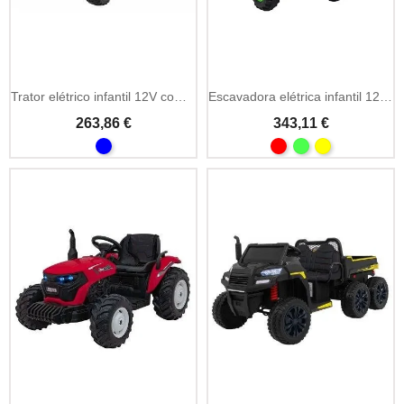
Add To Cart
Trator elétrico infantil 12V com reboque
Escavadora elétrica infantil 12V com música e rádio FM
263,86 €
343,11 €