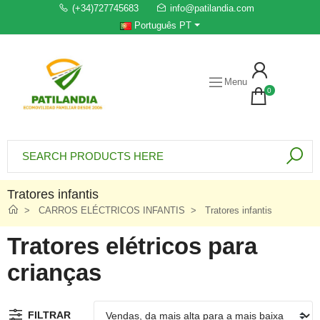
(+34)727745683
info@patilandia.com
Português PT
Menu
0
Tratores infantis
CARROS ELÉCTRICOS INFANTIS
Tratores infantis
Tratores elétricos para
crianças
FILTRAR