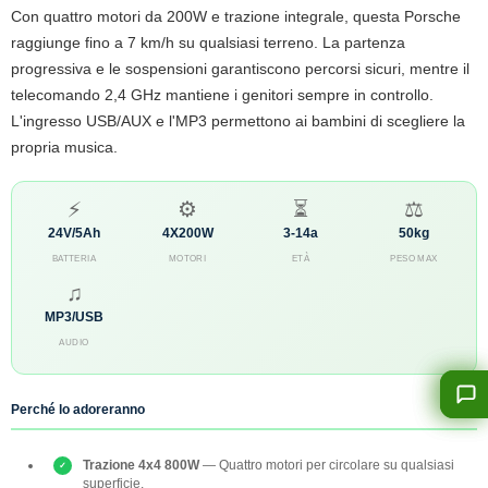
Con quattro motori da 200W e trazione integrale, questa Porsche
raggiunge fino a 7 km/h su qualsiasi terreno. La partenza
progressiva e le sospensioni garantiscono percorsi sicuri, mentre il
telecomando 2,4 GHz mantiene i genitori sempre in controllo.
L'ingresso USB/AUX e l'MP3 permettono ai bambini di scegliere la
propria musica.
⚡
⚙
⏳
⚖
24V/5Ah
4X200W
3-14a
50kg
BATTERIA
MOTORI
ETÀ
PESO MAX
♫
MP3/USB
AUDIO
Perché lo adoreranno
Trazione 4x4 800W
— Quattro motori per circolare su qualsiasi
superficie.