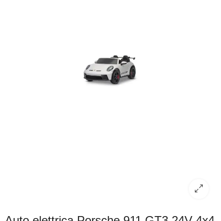
Auto elettrica Porsche 911 GT3 24V 4x4