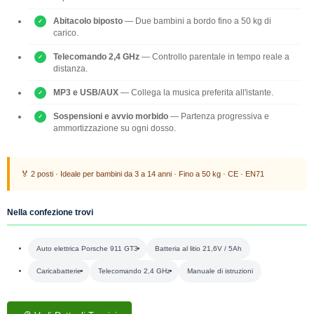
Abitacolo biposto
— Due bambini a bordo fino a 50 kg di
carico.
Telecomando 2,4 GHz
— Controllo parentale in tempo reale a
distanza.
MP3 e USB/AUX
— Collega la musica preferita all'istante.
Sospensioni e avvio morbido
— Partenza progressiva e
ammortizzazione su ogni dosso.
🏅 2 posti · Ideale per bambini da 3 a 14 anni · Fino a 50 kg · CE · EN71
Nella confezione trovi
Auto elettrica Porsche 911 GT3
Batteria al litio 21,6V / 5Ah
Caricabatterie
Telecomando 2,4 GHz
Manuale di istruzioni