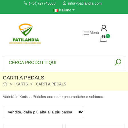
(+34)727745683
info@patilandia.com
Italiano
Menù
0
CARTI A PEDALS
KARTS
CARTI A PEDALS
Varietà in Karts a Pedales con ruote pneumatiche e schiuma.