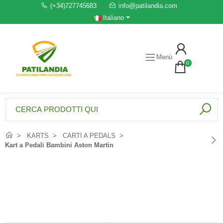
(+34)727745683
info@patilandia.com
Italiano
Menù
0
KARTS
CARTI A PEDALS
Kart a Pedali Bambini Aston Martin