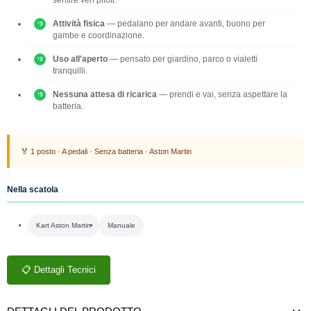
Attività fisica
— pedalano per andare avanti, buono per
gambe e coordinazione.
Uso all'aperto
— pensato per giardino, parco o vialetti
tranquilli.
Nessuna attesa di ricarica
— prendi e vai, senza aspettare la
batteria.
🏅 1 posto · A pedali · Senza batteria · Aston Martin
Nella scatola
Kart Aston Martin
Manuale
📋 Dettagli Tecnici