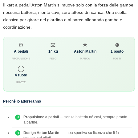
Il kart a pedali Aston Martin si muove solo con la forza delle gambe:
nessuna batteria, niente cavi, zero attese di ricarica. Una scelta
classica per girare nel giardino o al parco allenando gambe e
coordinazione.
⚙
⚖
★
☻
A pedali
14 kg
Aston Martin
1 posto
PROPULSIONE
PESO
MARCA
POSTI
◯
4 ruote
RUOTE
Perché lo adoreranno
Propulsione a pedali
— senza batteria né cavi, sempre pronto
a partire.
Design Aston Martin
— linea sportiva su licenza che li fa
sentire veri piloti.