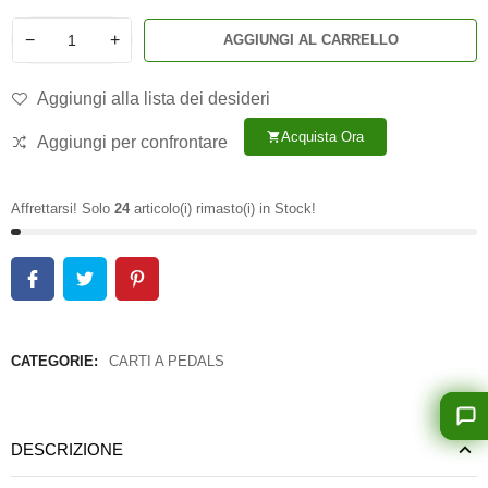
−
+
AGGIUNGI AL CARRELLO
Aggiungi alla lista dei desideri
Acquista Ora
shopping_cart
Aggiungi per confrontare
Affrettarsi! Solo
24
articolo(i) rimasto(i) in Stock!
CATEGORIE:
CARTI A PEDALS
DESCRIZIONE