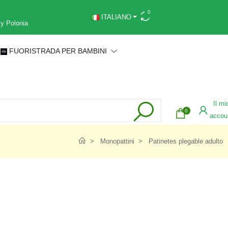
0
ITALIANO
 y Polonia
FUORISTRADA PER BAMBINI
Il mi
0
accou
Monopattini
Patinetes plegable adulto