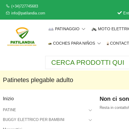
(+34)727745683
info@patilandia.com
Ent
PATINAGGIO
MOTO ELETTR
COCHES PARA NIÑOS
CONTAC
Patinetes plegable adulto
Non ci son
Inizio
Resta in contatto!
PATINE
BUGGY ELETTRICO PER BAMBINI