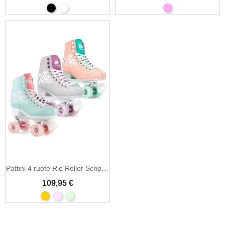
Pattini 4 ruote Rio Roller Script rosa
109,95 €