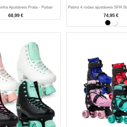
inha Ajustáveis Prata - Pulsar
Patins 4 rodas ajustáveis SFR St
68,99 €
74,95 €