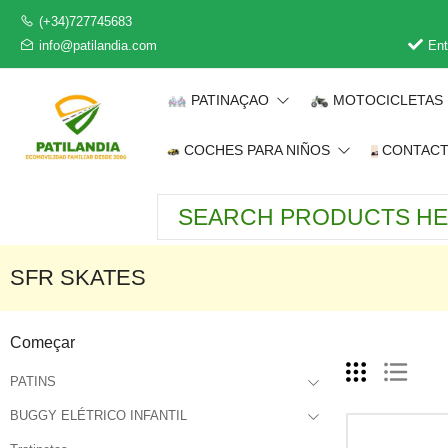
(+34)727745683
info@patilandia.com
Ent
PATINAÇAO
MOTOCICLETAS
COCHES PARA NIÑOS
CONTAC
SFR SKATES
Começar
PATINS
BUGGY ELÉTRICO INFANTIL