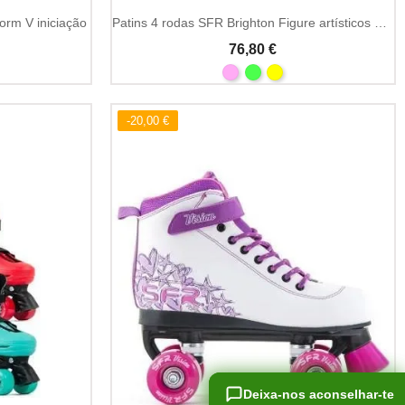
orm V iniciação
Patins 4 rodas SFR Brighton Figure artísticos quad
76,80 €
-20,00 €
Deixa-nos aconselhar-te
Deixa-nos aconselhar-te