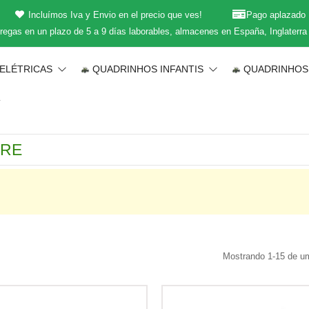
Incluímos Iva y Envio en el precio que ves!
Pago aplazado
regas en un plazo de 5 a 9 días laborables, almacenes en España, Inglaterra
 ELÉTRICAS
QUADRINHOS INFANTIS
QUADRINHOS
T
Mostrando 1-15 de um 