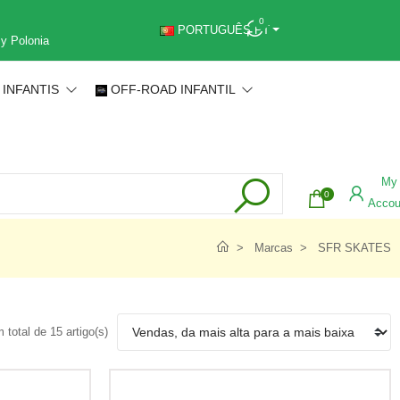
0
PORTUGUÊS PT
 y Polonia
 INFANTIS
OFF-ROAD INFANTIL
My
0
Accou
Marcas
SFR SKATES
total de 15 artigo(s)