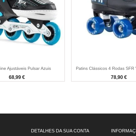
line Ajustáveis Pulsar Azuis
Patins Clássicos 4 Rodas SFR V
68,99 €
78,90 €
DETALHES DA SUA CONTA
INFORMA