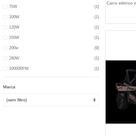
Carro elétrico 
75W
(1)
100W
(1)
120W
(1)
150W
(1)
200w
(9)
280W
(1)
10000RPM
(1)
Marca
(sem filtro)