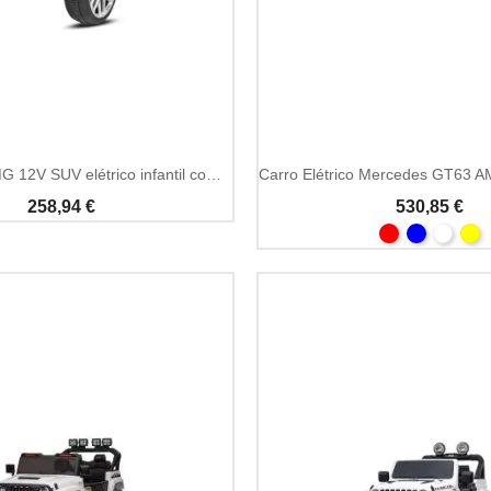
Add To Cart
Mercedes G AMG 12V SUV elétrico infantil com licença
258,94 €
530,85 €