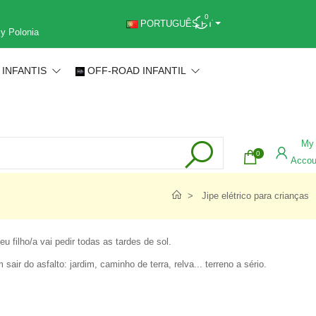
0
PORTUGUÊS PT
 y Polonia
 INFANTIS
OFF-ROAD INFANTIL
My
0
Accou
Jipe elétrico para crianças
 filho/a vai pedir todas as tardes de sol.
ir do asfalto: jardim, caminho de terra, relva... terreno a sério.