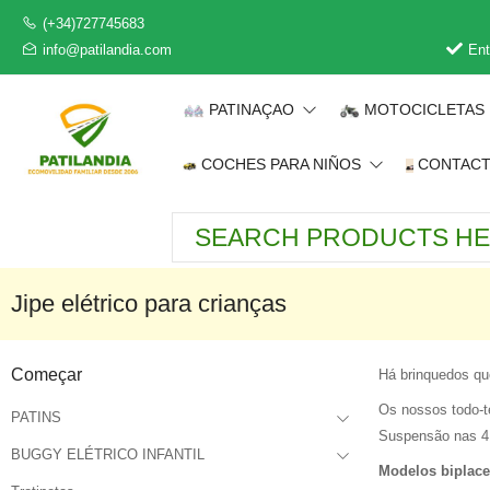
(+34)727745683
info@patilandia.com
Ent
PATINAÇAO
MOTOCICLETAS
COCHES PARA NIÑOS
CONTAC
Jipe elétrico para crianças
Começar
Há brinquedos que
Os nossos todo-te
PATINS
Suspensão nas 4 
BUGGY ELÉTRICO INFANTIL
Modelos biplace