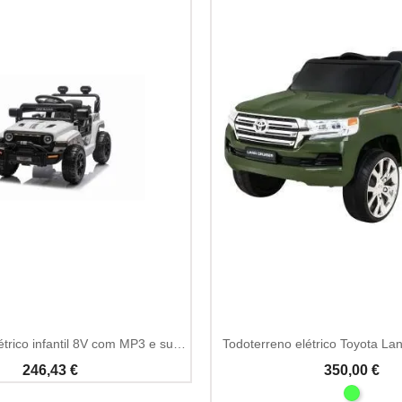
Add To Cart
Todo-terreno elétrico infantil 8V com MP3 e suspensão
Todoterreno elétrico Toyota La
246,43 €
350,00 €