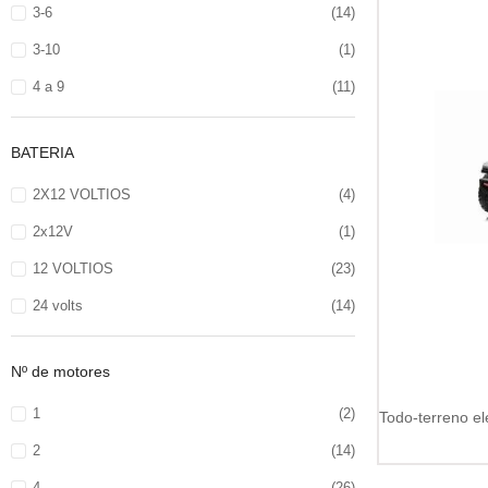
3-6
(14)
3-10
(1)
4 a 9
(11)
BATERIA
2X12 VOLTIOS
(4)
2x12V
(1)
12 VOLTIOS
(23)
24 volts
(14)
Nº de motores
1
(2)
2
(14)
4
(26)