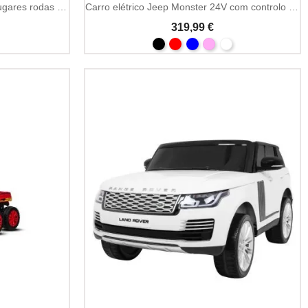
Todo-terreno RSX 12V 4x4 dois lugares rodas EVA
Carro elétrico Jeep Monster 24V com controlo parental
319,99 €