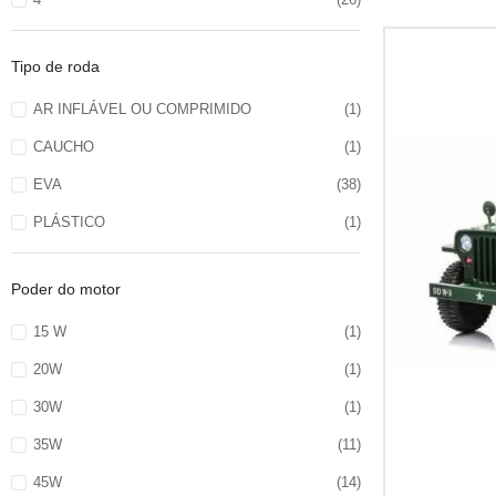
Tipo de roda
AR INFLÁVEL OU COMPRIMIDO
(1)
CAUCHO
(1)
EVA
(38)
PLÁSTICO
(1)
Poder do motor
15 W
(1)
20W
(1)
30W
(1)
35W
(11)
45W
(14)