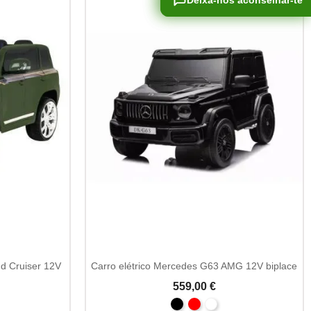
Deixa-nos aconselhar-te
Deixa-nos aconselhar-te
nd Cruiser 12V
Carro elétrico Mercedes G63 AMG 12V biplace
559,00 €