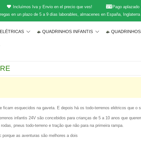
Incluímos Iva y Envio en el precio que ves!
Pago aplazado
regas en un plazo de 5 a 9 días laborables, almacenes en España, Inglaterra
 ELÉTRICAS
QUADRINHOS INFANTIS
QUADRINHOS
T
 ficam esquecidos na gaveta. E depois há os todo-terrenos elétricos que o seu
rrenos infantis 24V são concebidos para crianças de 5 a 10 anos que querem sa
rodas, pneus todo-terreno e tração que não para na primeira rampa.
:
porque as aventuras são melhores a dois