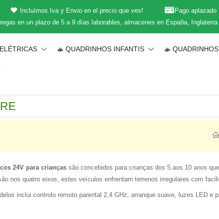
Incluímos Iva y Envio en el precio que ves!
Pago aplazado
regas en un plazo de 5 a 9 días laborables, almacenes en España, Inglaterra
 ELÉTRICAS
QUADRINHOS INFANTIS
QUADRINHOS
T
icos 24V para crianças
são concebidos para crianças dos 5 aos 10 anos qu
o nos quatro eixos, estes veículos enfrentam terrenos irregulares com faci
delos inclui controlo remoto parental 2,4 GHz, arranque suave, luzes LED e