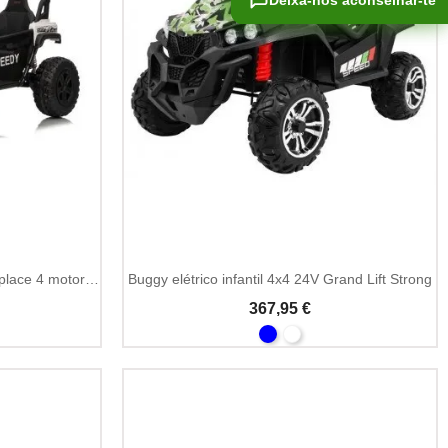
Deixa-nos aconselhar-te
Deixa-nos aconselhar-te
Buggy infantil Passion 24V 4x4 biplace 4 motores
Buggy elétrico infantil 4x4 24V Grand Lift Strong
367,95 €