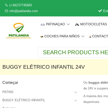
(+34)727745683
info@patilandia.com
Ent
PATINAÇAO
MOTOCICLETAS
COCHES PARA NIÑOS
CONTAC
BUGGY ELÉTRICO INFANTIL 24V
Começar
Os
buggys elétr
de 24V e suspensã
PATINS
A maioria dos mo
BUGGY ELÉTRICO INFANTIL
disponíveis.