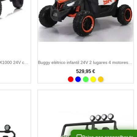
Buggy infantil Kawasaki Teryx KRX1000 24V com 4 motores
Buggy elétrico infantil 24V 2 lugares 4 motores Bluetooth
529,95 €