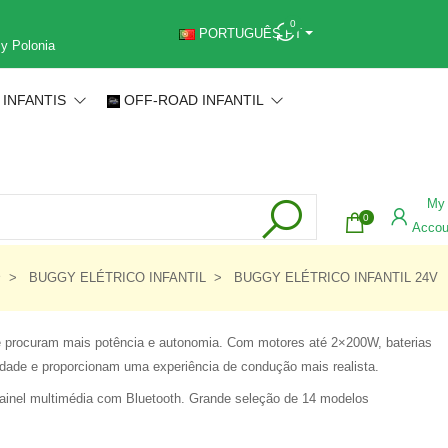
0
PORTUGUÊS PT
 y Polonia
 INFANTIS
OFF-ROAD INFANTIL
My
0
Accou
BUGGY ELÉTRICO INFANTIL
BUGGY ELÉTRICO INFANTIL 24V
e procuram mais potência e autonomia. Com motores até 2×200W, baterias
lidade e proporcionam uma experiência de condução mais realista.
 painel multimédia com Bluetooth. Grande seleção de 14 modelos