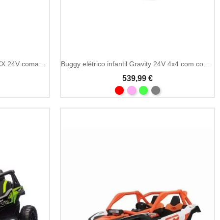
Buggy elétrico infantil WILDCAT XX 24V comando 2.4GHz
Buggy elétrico infantil Gravity 24V 4x4 com comando 2.4GHz
539,99 €