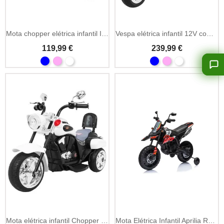
Add To Cart
Mota chopper elétrica infantil Indian 6V com LED
Vespa elétrica infantil 12V com MP3, USB e mala traseira
119,99 €
239,99 €
Add To Cart
Mota elétrica infantil Chopper NightBike 6V com luzes LED
Mota Elétrica Infantil Aprilia RX 12V com MP3 e LED