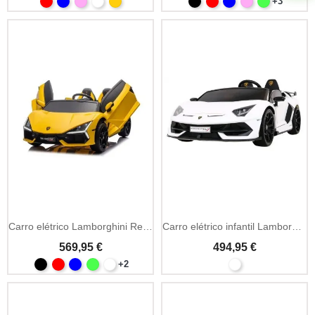
+3
Carro elétrico Lamborghini Revuelto XL 24V duplo assento
Carro elétrico infantil Lamborghini SVJ 24V com drift e LED
569,95 €
494,95 €
+2