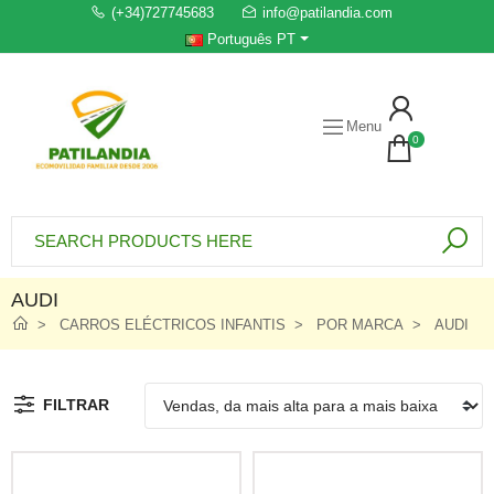
(+34)727745683
info@patilandia.com
Português PT
Menu
0
AUDI
CARROS ELÉCTRICOS INFANTIS
POR MARCA
AUDI
FILTRAR