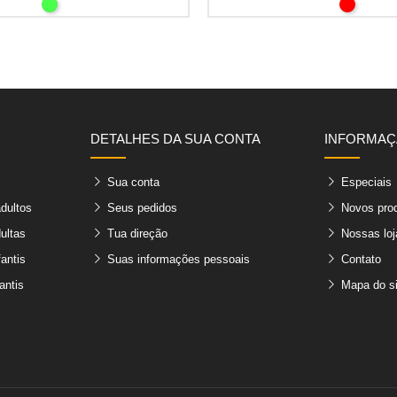
DETALHES DA SUA CONTA
INFORMA
Sua conta
Especiais
adultos
Seus pedidos
Novos pro
ultas
Tua direção
Nossas loj
fantis
Suas informações pessoais
Contato
antis
Mapa do si