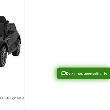
Deixa-nos aconselhar-te
Deixa-nos aconselhar-te
rtin DBX 12V MP3