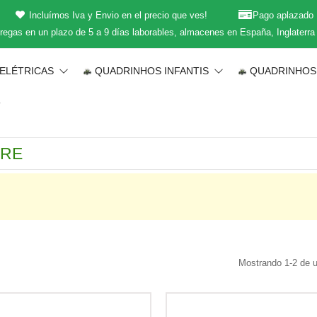
Incluímos Iva y Envio en el precio que ves!
Pago aplazado
regas en un plazo de 5 a 9 días laborables, almacenes en España, Inglaterra
 ELÉTRICAS
QUADRINHOS INFANTIS
QUADRINHOS
T
Mostrando 1-2 de um