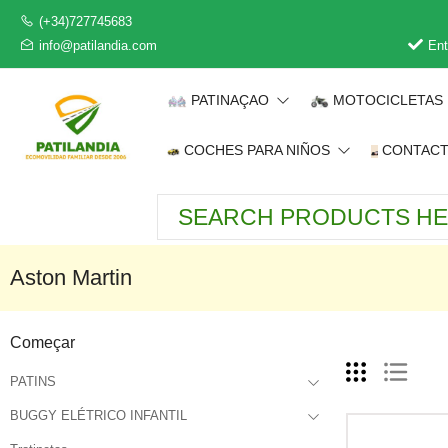
(+34)727745683
info@patilandia.com
Ent
PATINAÇAO
MOTOCICLETAS
COCHES PARA NIÑOS
CONTAC
Aston Martin
Começar
PATINS
BUGGY ELÉTRICO INFANTIL