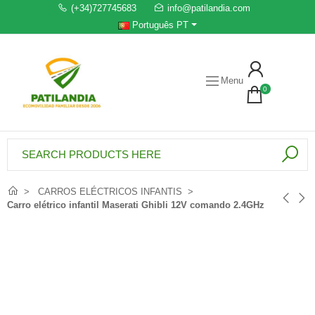
(+34)727745683
info@patilandia.com
Português PT
Menu
0
CARROS ELÉCTRICOS INFANTIS
Carro elétrico infantil Maserati Ghibli 12V comando 2.4GHz