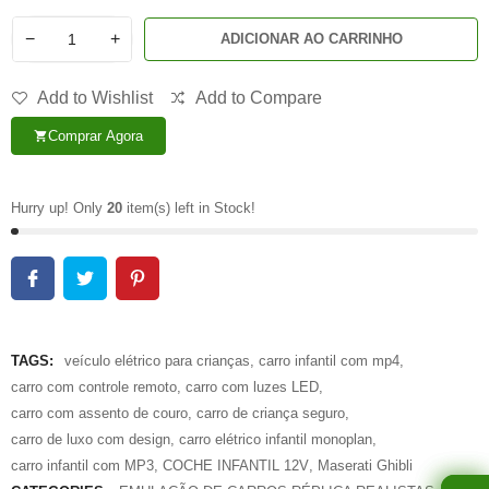
−
+
ADICIONAR AO CARRINHO
Add to Wishlist
Add to Compare
Comprar Agora
shopping_cart
Hurry up! Only
20
item(s) left in Stock!
TAGS:
veículo elétrico para crianças
,
carro infantil com mp4
,
carro com controle remoto
,
carro com luzes LED
,
carro com assento de couro
,
carro de criança seguro
,
carro de luxo com design
,
carro elétrico infantil monoplan
,
carro infantil com MP3
,
COCHE INFANTIL 12V
,
Maserati Ghibli