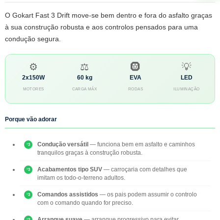
O Gokart Fast 3 Drift move-se bem dentro e fora do asfalto graças
à sua construção robusta e aos controlos pensados para uma
condução segura.
⚙️
⚖️
🛞
💡
2x150W
60 kg
EVA
LED
MOTORES
CARGA MÁX
RODAS
ILUMINAÇÃO
Porque vão adorar
Condução versátil
— funciona bem em asfalto e caminhos
tranquilos graças à construção robusta.
Acabamentos tipo SUV
— carroçaria com detalhes que
imitam os todo-o-terreno adultos.
Comandos assistidos
— os pais podem assumir o controlo
com o comando quando for preciso.
Arranque suave
— arranque progressivo para evitar