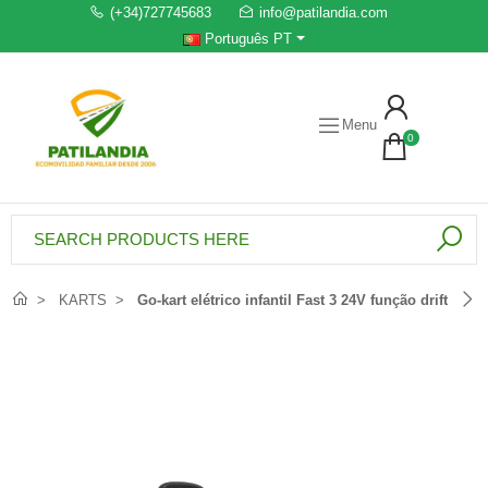
(+34)727745683
info@patilandia.com
Português PT
Menu
0
KARTS
Go-kart elétrico infantil Fast 3 24V função drift