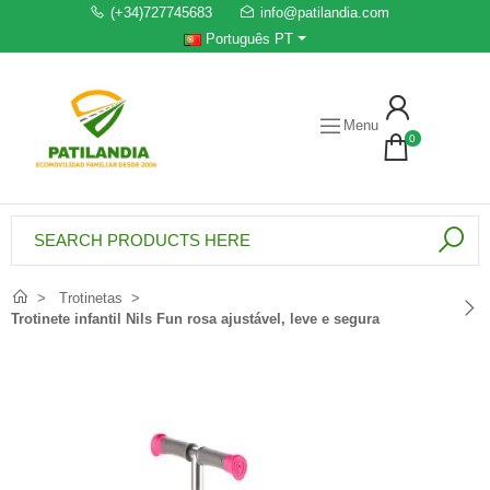
(+34)727745683
info@patilandia.com
Português PT
Menu
0
Trotinetas
Trotinete infantil Nils Fun rosa ajustável, leve e segura