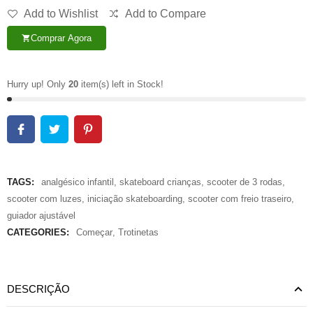
Add to Wishlist
Add to Compare
Comprar Agora
shopping_cart
Hurry up! Only
20
item(s) left in Stock!
TAGS:
analgésico infantil
,
skateboard crianças
,
scooter de 3 rodas
,
scooter com luzes
,
iniciação skateboarding
,
scooter com freio traseiro
,
guiador ajustável
CATEGORIES:
Começar
,
Trotinetas
DESCRIÇÃO