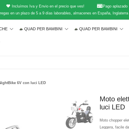
Incluímos Iva y Envio en el precio que ves!
Pago aplazado
regas en un plazo de 5 a 9 días laborables, almacenes en España, Inglaterra
ICHE
QUAD PER BAMBINI
QUAD PER BAMBINI
T
NightBike 6V con luci LED
Moto elet
luci LED
Moto chopper elet
Leggera, facile da