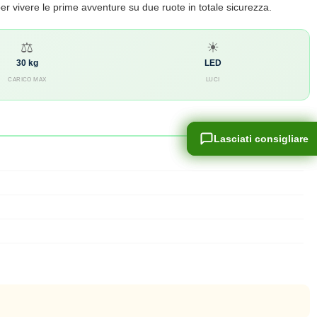
er vivere le prime avventure su due ruote in totale sicurezza.
⚖
☀
30 kg
LED
CARICO MAX
LUCI
Lasciati consigliare
Lasciati consigliare