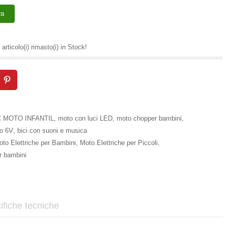
ra
articolo(i) rimasto(i) in Stock!
 MOTO INFANTIL
,
moto con luci LED
,
moto chopper bambini
,
to 6V
,
bici con suoni e musica
to Elettriche per Bambini
,
Moto Elettriche per Piccoli
,
r bambini
ifiche tecniche