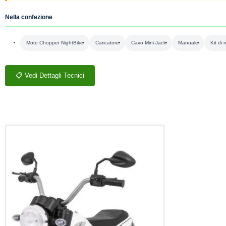
Nella confezione
Moto Chopper NightBike
Caricatore
Cavo Mini Jack
Manuale
Kit di
📋 Vedi Dettagli Tecnici