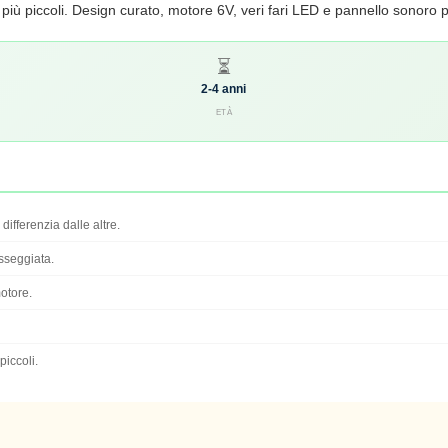
 più piccoli. Design curato, motore 6V, veri fari LED e pannello sonoro p
⏳
2-4 anni
ETÀ
differenzia dalle altre.
sseggiata.
motore.
iccoli.