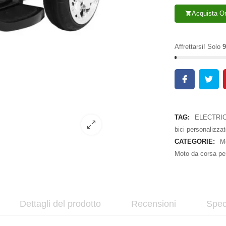
Acquista O
shopping_cart
Affrettarsi! Solo
9
TAG:
ELECTRIC
bici personalizza
CATEGORIE:
Mo
Moto da corsa pe
Dettagli del prodotto
Recensioni
Spec