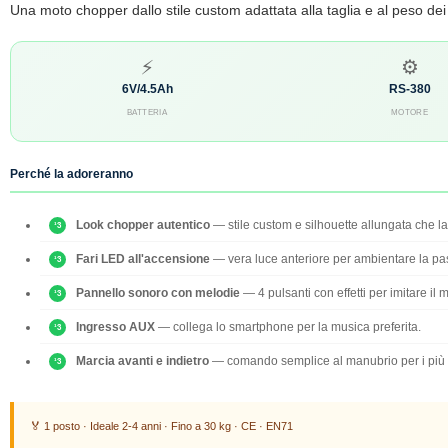
Una moto chopper dallo stile custom adattata alla taglia e al peso dei
⚡
⚙
6V/4.5Ah
RS-380
BATTERIA
MOTORE
Perché la adoreranno
Look chopper autentico
— stile custom e silhouette allungata che la 
Fari LED all'accensione
— vera luce anteriore per ambientare la pa
Pannello sonoro con melodie
— 4 pulsanti con effetti per imitare il 
Ingresso AUX
— collega lo smartphone per la musica preferita.
Marcia avanti e indietro
— comando semplice al manubrio per i più p
🏅 1 posto · Ideale 2-4 anni · Fino a 30 kg · CE · EN71