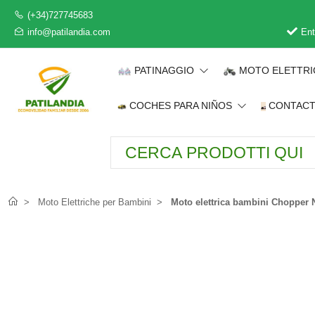
(+34)727745683
info@patilandia.com
Ent
PATINAGGIO
MOTO ELETTR
COCHES PARA NIÑOS
CONTAC
Moto Elettriche per Bambini
Moto elettrica bambini Chopper 