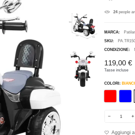
24
people ar
MARCA:
Patila
SKU:
PA.TR150
CONDIZIONE:
119,00 €
Tasse incluse
COLORI:
BIANC
−
+
Aggiungi al