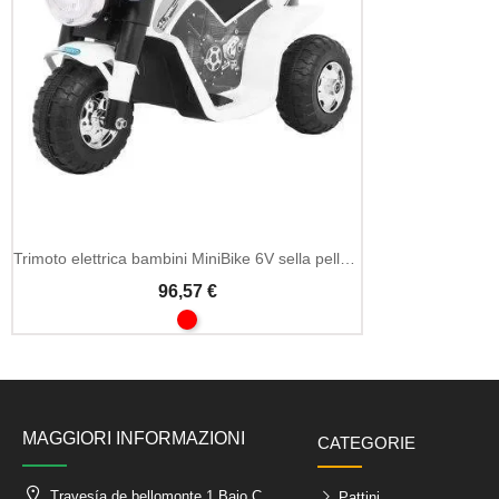
Trimoto elettrica bambini MiniBike 6V sella pelle e LED
96,57 €
MAGGIORI INFORMAZIONI
CATEGORIE
Travesía de bellomonte 1 Bajo C
Pattini