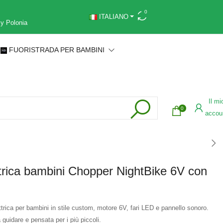
0
ITALIANO
 y Polonia
FUORISTRADA PER BAMBINI
Il mi
0
accou
trica bambini Chopper NightBike 6V con
trica per bambini in stile custom, motore 6V, fari LED e pannello sonoro.
 guidare e pensata per i più piccoli.