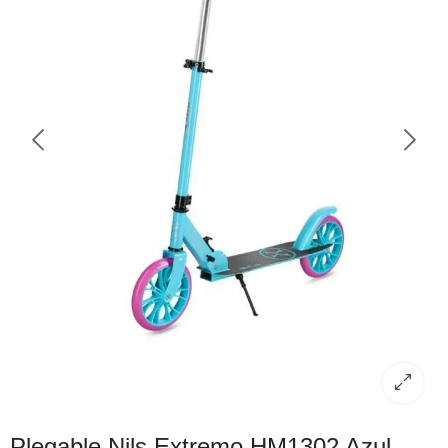
Plegable Nils Extremo HM1302 Azul –