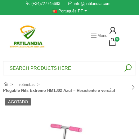
(+34)727745683
info@patilandia.com
Português PT
Menu
0
Trotinetas
Plegable Nils Extremo HM1302 Azul – Resistente e versátil
AGOTADO