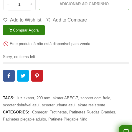
−
+
ADICIONAR AO CARRINHO
Add to Wishlist
Add to Compare
Comprar Agora
shopping_cart
Este produto já não está disponível para venda.
Sorry, no items left.
TAGS:
luz skater
,
200 mm
,
skater ABEC-7
,
scooter com freio
,
scooter dobrável azul
,
scooter urbana azul
,
skate resistente
CATEGORIES:
Começar
,
Trotinetas
,
Patinetes Ruedas Grandes
,
Patinetes plegable adulto
,
Patinete Plegable Niño